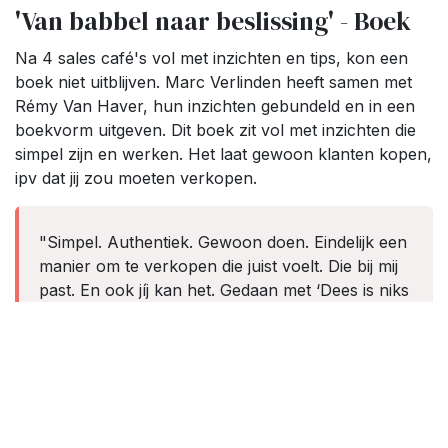
'Van babbel naar beslissing' - Boek
Na 4 sales café's vol met inzichten en tips, kon een
boek niet uitblijven. Marc Verlinden heeft samen met
Rémy Van Haver, hun inzichten gebundeld en in een
boekvorm uitgeven. Dit boek zit vol met inzichten die
simpel zijn en werken. Het laat gewoon klanten kopen,
ipv dat jij zou moeten verkopen.
"Simpel. Authentiek. Gewoon doen. Eindelijk een
manier om te verkopen die juist voelt. Die bij mij
past. En ook jíj kan het. Gedaan met ‘Dees is niks
voor mij’. Geen lange saaie trajecten om te
doorlopen. Jezelf en een gesprekspartner.
Meer heb je niet nodig. Eenvoudig. Waar en hoe
je het doet, maakt niet uit. Zolang je het maar
doet. Op z’n Kempens, dus ja, dat kan zelfs op
café. Aanrader voor wie op een toegankelijke en