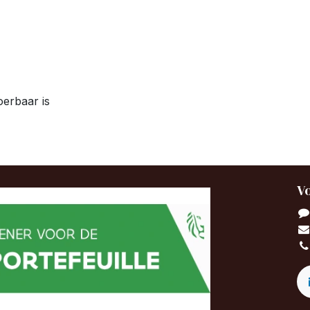
oerbaar is
Vo