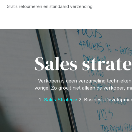
Overslaan naar inhoud
Gratis retourneren en standaard verzending
Startpagina
Opleidingen
Blog
Dashboard
Conta
Sales strat
- Verkopen is geen verzameling technieken
vorige. Zo groeit niet alleen de verkoper, 
Sales Strategie
2. Business Developmen