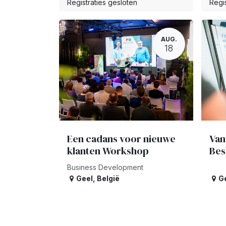
Registraties gesloten
Regis
AUG.
18
Een cadans voor nieuwe
Van
klanten Workshop
Bes
Business Development
Geel
,
België
G