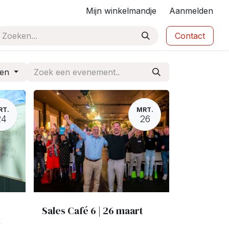
Mijn winkelmandje
Aanmelden
Contact
ten
RT.
MRT.
24
26
Sales Café 6 | 26 maart
t