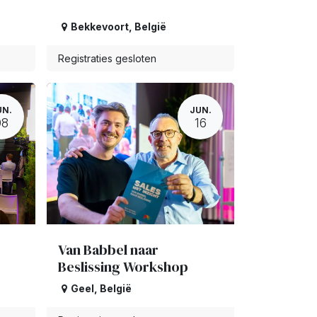
Bekkevoort
,
België
Registraties gesloten
UN.
JUN.
08
16
Van Babbel naar
Beslissing Workshop
Geel
,
België