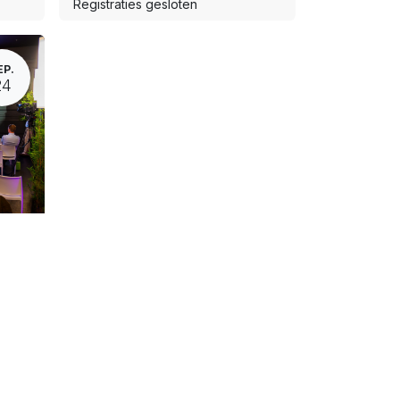
Registraties gesloten
EP.
24