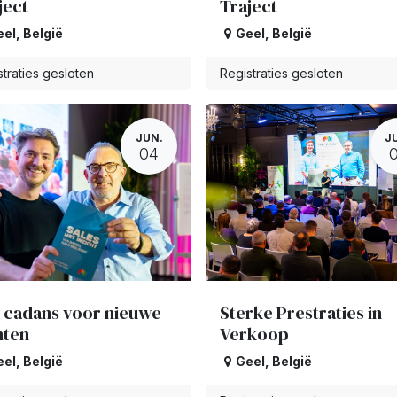
ject
Traject
eel
,
België
Geel
,
België
traties gesloten
Registraties gesloten
JUN.
J
04
 cadans voor nieuwe
Sterke Prestraties in
nten
Verkoop
eel
,
België
Geel
,
België