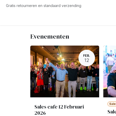
Overslaan naar inhoud
Gratis retourneren en standaard verzending
Startpagina
Opleidingen
Blog
Dashboard
Conta
Evenementen
FEB.
12
Sale
Sales cafe 12 Februari
Sal
2026