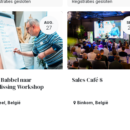
traties gesloten
Registraties gesloten
AUG.
S
27
 Babbel naar
Sales Café 8
lissing Workshop
eel
,
België
Binkom
,
België