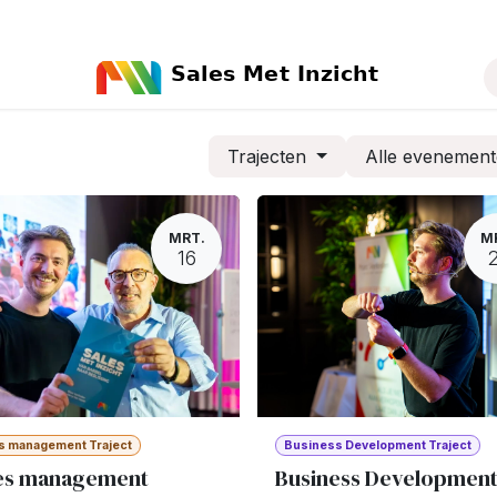
ct
Trajecten
Alle evenemen
MRT.
M
16
s management Traject
Business Development Traject
es management
Business Developmen