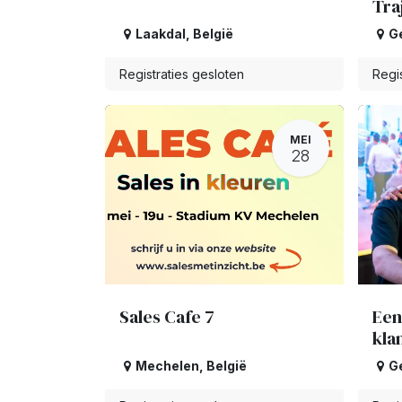
Tra
Laakdal
,
België
G
Registraties gesloten
Regis
MEI
28
Sales Cafe 7
Een
kla
Mechelen
,
België
G